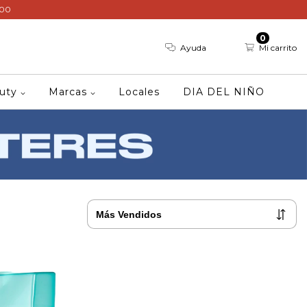
000
0
Ayuda
Mi carrito
auty
Marcas
Locales
DIA DEL NIÑO