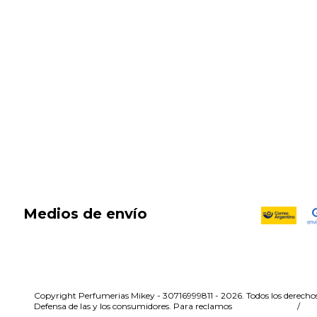
SALE
New in
Fragancias
Cosmética
Cuidado de la piel
Capilares
Electro Beauty
Marcas
Locales
DIA DEL NIÑO
Medios de envío
Copyright Perfumerias Mikey - 30716999811 - 2026. Todos los derechos
Defensa de las y los consumidores. Para reclamos
ingresá acá.
/
Bo