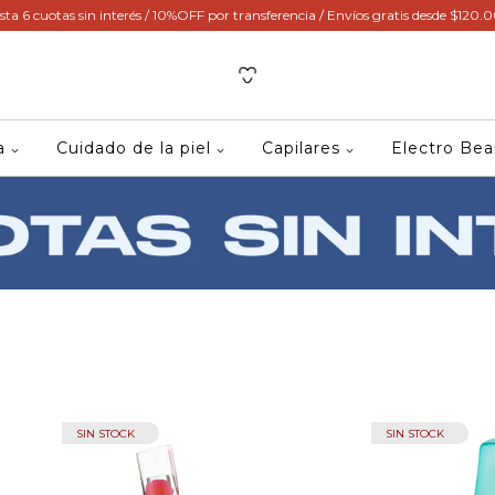
sta 6 cuotas sin interés / 10%OFF por transferencia / Envíos gratis desde $120.
ca
Cuidado de la piel
Capilares
Electro Be
SIN STOCK
SIN STOCK