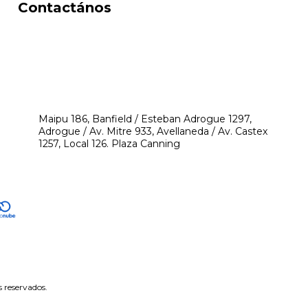
Contactános
541171350474
4248-8097
mikeyperfumerias@gmail.com
Maipu 186, Banfield / Esteban Adrogue 1297,
Adrogue / Av. Mitre 933, Avellaneda / Av. Castex
1257, Local 126. Plaza Canning
 reservados.
tón de arrepentimiento