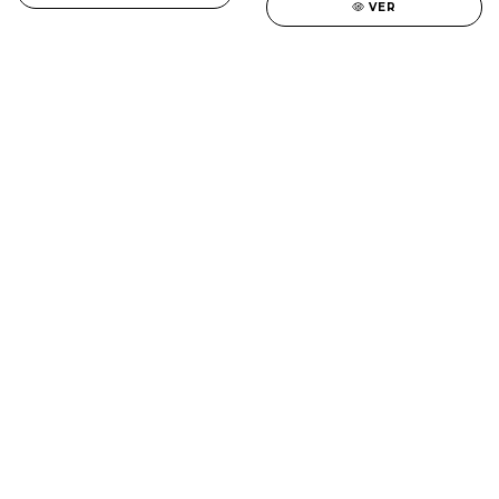
VER
SALE
New in
Fragancias
Cosmética
Cuidado de la piel
Capilares
Electro Beauty
Marcas
Locales
DIA DEL NIÑO