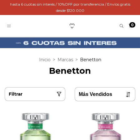
hasta 6 cuotas sin interés / 10%OFF por transferencia / Envíos gratis
desde $120.000
0
Inicio
>
Marcas
>
Benetton
Benetton
Filtrar