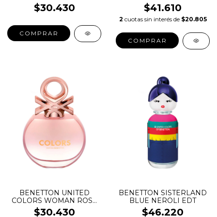
$30.430
$41.610
2
cuotas sin interés de
$20.805
COMPRAR
COMPRAR
BENETTON UNITED
BENETTON SISTERLAND
COLORS WOMAN ROSE
BLUE NEROLI EDT
EDT
$30.430
$46.220