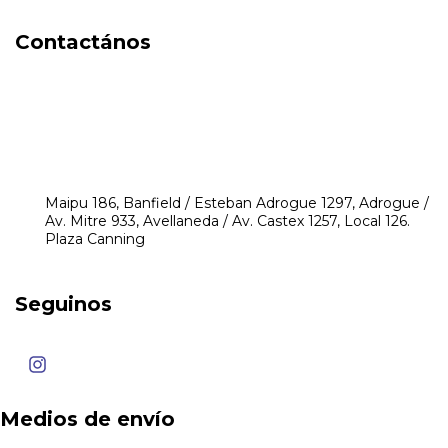
Contactános
541171350474
4248-8097
mikeyperfumerias@gmail.com
Maipu 186, Banfield / Esteban Adrogue 1297, Adrogue /
Av. Mitre 933, Avellaneda / Av. Castex 1257, Local 126.
Plaza Canning
Seguinos
Medios de envío