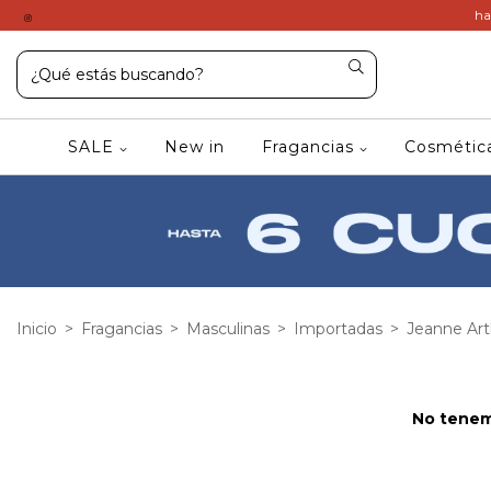
ha
SALE
New in
Fragancias
Cosméti
Inicio
>
Fragancias
>
Masculinas
>
Importadas
>
Jeanne Ar
No tenemo