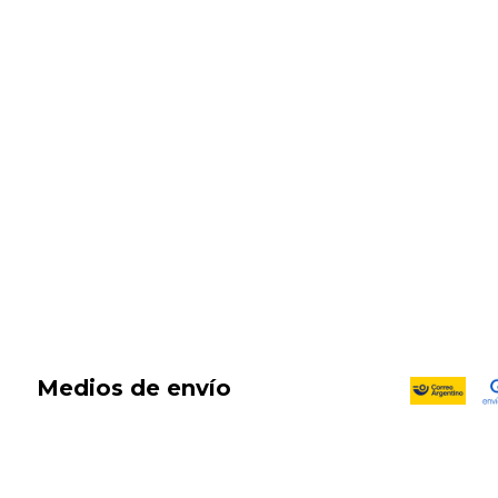
SALE
New in
Fragancias
Cosmética
Cuidado de la piel
Capilares
Electro Beauty
Marcas
Locales
DIA DEL NIÑO
Medios de envío