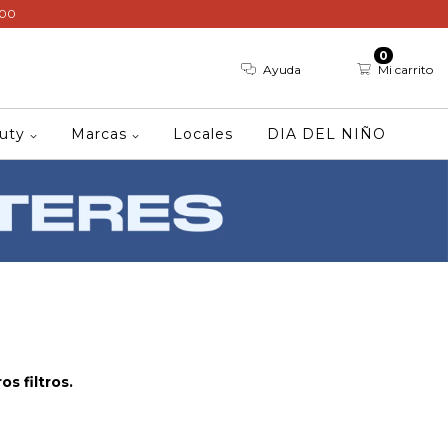
000
0
Ayuda
Mi carrito
auty
Marcas
Locales
DIA DEL NIÑO
s filtros.