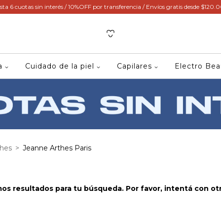
sta 6 cuotas sin interés / 10%OFF por transferencia / Envíos gratis desde $120.
ca
Cuidado de la piel
Capilares
Electro Be
thes
>
Jeanne Arthes Paris
s resultados para tu búsqueda. Por favor, intentá con otro