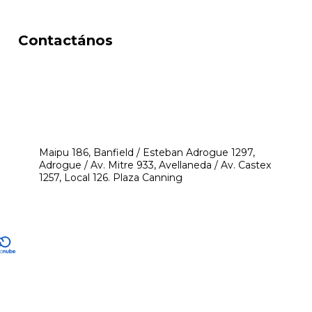
Contactános
541171350474
4248-8097
mikeyperfumerias@gmail.com
Maipu 186, Banfield / Esteban Adrogue 1297,
Adrogue / Av. Mitre 933, Avellaneda / Av. Castex
1257, Local 126. Plaza Canning