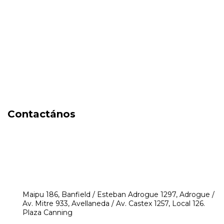
Cosmética
Cuidado de la piel
Capilares
Electro Beauty
Marcas
Locales
DIA DEL NIÑO
Contactános
541171350474
4248-8097
mikeyperfumerias@gmail.com
Maipu 186, Banfield / Esteban Adrogue 1297, Adrogue /
Av. Mitre 933, Avellaneda / Av. Castex 1257, Local 126.
Plaza Canning