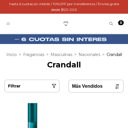
hasta 6 cuotas sin interés / 10%OFF por transferencia / Envíos gratis
desde $120.000
0
Inicio
>
Fragancias
>
Masculinas
>
Nacionales
>
Crandall
Crandall
Filtrar