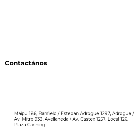
Cuidado de la piel
Capilares
Electro Beauty
Marcas
Locales
DIA DEL NIÑO
Contactános
541171350474
4248-8097
mikeyperfumerias@gmail.com
Maipu 186, Banfield / Esteban Adrogue 1297, Adrogue /
Av. Mitre 933, Avellaneda / Av. Castex 1257, Local 126.
Plaza Canning