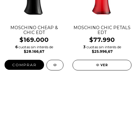
MOSCHINO CHEAP &
MOSCHINO CHIC PETALS
CHIC EDT
EDT
$169.000
$77.990
6
cuotas sin interés de
3
cuotas sin interés de
$28.166,67
$25.996,67
COMPRAR
VER
SALE
New in
Fragancias
Cosmética