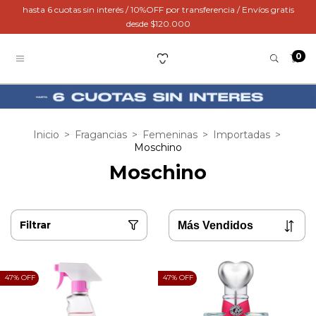
hasta 6 cuotas sin interés / 10%OFF por transferencia / Envíos gratis
desde $120.000
0
Inicio
>
Fragancias
>
Femeninas
>
Importadas
>
Moschino
Moschino
Filtrar
47
% OFF
47
% OFF