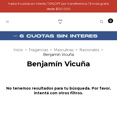
hasta 6 cuotas sin interés / 10%OFF por transferencia / Envíos gratis
desde $120.000
0
Inicio
>
Fragancias
>
Masculinas
>
Nacionales
>
Benjamín Vicuña
Benjamín Vicuña
No tenemos resultados para tu búsqueda. Por favor,
intentá con otros filtros.