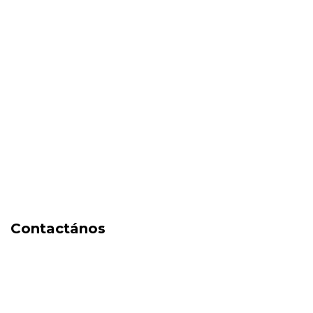
SALE
New in
Fragancias
Cosmética
Cuidado de la piel
Capilares
Electro Beauty
Marcas
Locales
DIA DEL NIÑO
Contactános
541171350474
4248-8097